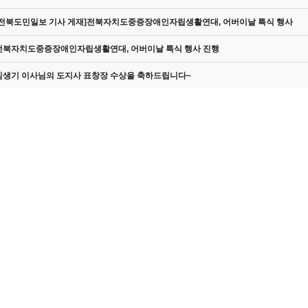
[전북도민일보 기사 게재]전북자치도중증장애인자립생활연대, 어버이날 특식 행사
전북자치도중증장애인자립생활연대, 어버이날 특식 행사 진행
김생기 이사님의 도지사 표창장 수상을 축하드립니다~
친절교육 진행
(긴급) -2026년 전북형 권리중심 중증장애인 맞춤형 공공일자리(복지형) 참여자 모집
권중일 재미난 콘텐츠!! [꼬마선장의 보트]
21주년 기념행사 진행했습니다~!!
자립생활기술훈련 참여자 모집
동료상담 안내
설맞이 떡국 행사
장애인평생교육 학습자 모집