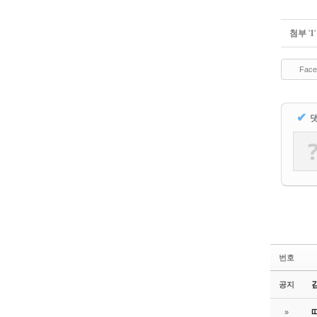
첨부
'
1
'
Face
✔
번호
공지
»