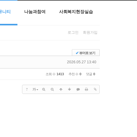
뮤니티
나눔과참여
사회복지현장실습
로그인
회원가입
✔
뷰어로 보기
2026.05.27 13:40
조회 수
1413
추천 수
0
댓글
0
?
가