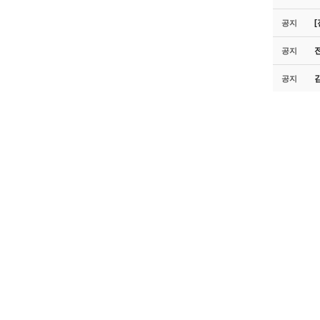
공지
공지
공지
214
213
212
211
210
209
208
207