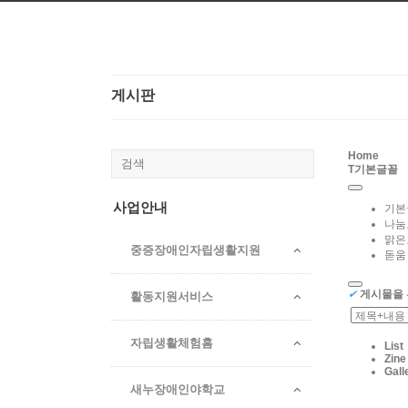
본문으로 바로가기
게시판
Home
T
기본글꼴
사업안내
기본
나눔
맑은
중증장애인자립생활지원
돋움
✔
게시물을 
활동지원서비스
자립생활체험홈
List
Zine
Gall
새누장애인야학교