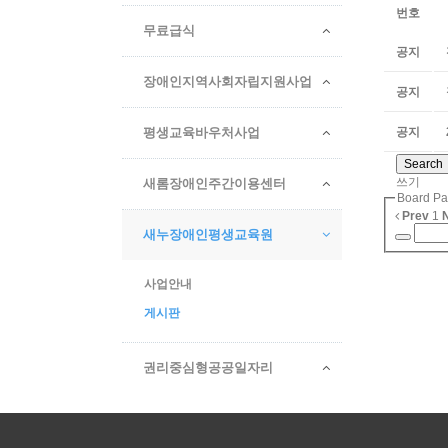
번호
무료급식
공지
장애인지역사회자립지원사업
공지
평생교육바우처사업
공지
Search
쓰기
새롬장애인주간이용센터
Board Pa
Prev
1
새누장애인평생교육원
사업안내
게시판
권리중심형공공일자리