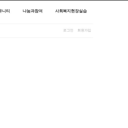
뮤니티
나눔과참여
사회복지현장실습
로그인
회원가입