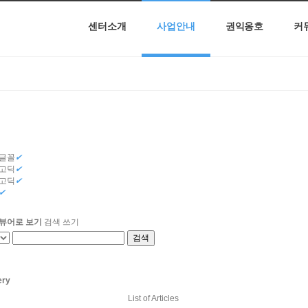
센터소개
사업안내
권익옹호
커
글꼴
✔
고딕
✔
고딕
✔
✔
뷰어로 보기
검색
쓰기
검색
ery
List of Articles