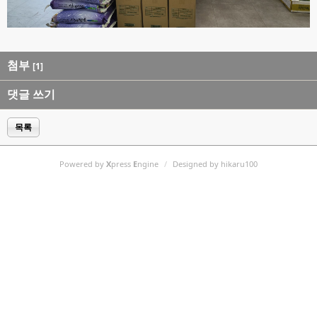
첨부
[1]
댓글 쓰기
목록
Powered by
X
press
E
ngine
/
Designed by hikaru100