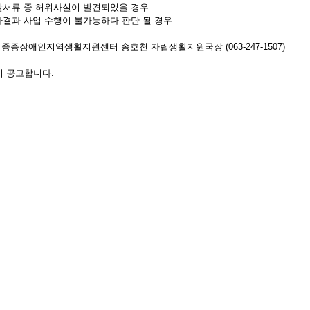
찰서류 중 허위사실이 발견되었을 경우
사결과 사업 수행이 불가능하다 판단 될 경우
 : 중증장애인지역생활지원센터 송호천 자립생활지원국장 (063-247-1507)
이 공고합니다.
. 09
0
0
추천
비추천
중증센터 공고 제2023-001호 개인위생지원서비스 수행기관 입찰공고.hwp
book
Twitter
Google
Pinterest