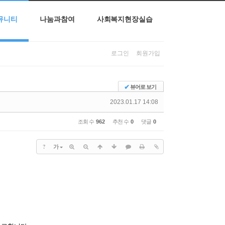
뮤니티
나눔과참여
사회복지현장실습
로그인
회원가입
✔
뷰어로 보기
2023.01.17 14:08
조회 수
962
추천 수
0
댓글
0
?
가