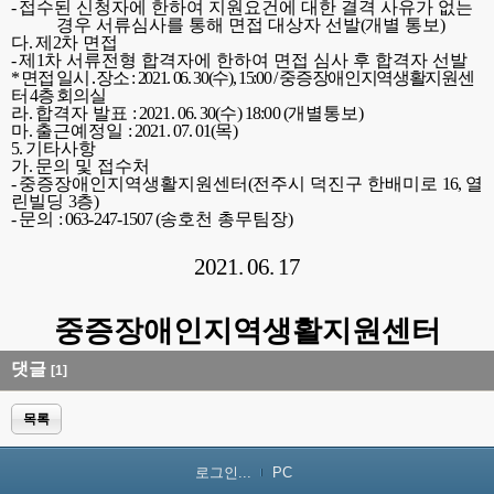
-
접수된 신청자에 한하여 지원요건에 대한 결격 사유가 없는
경우 서류심사를 통해 면접 대상자 선발
(
개별 통보
)
다
.
제
2
차 면접
-
제
1
차 서류전형 합격자에 한하여 면접 심사 후 합격자 선발
*
면접 일시
․
장소
: 2021. 06. 30(
수
), 15:00 /
중증장애인지역생활지원센
터
4
층 회의실
라
.
합격자 발표
: 2021. 06. 30(
수
) 18:00 (
개별통보
)
마
.
출근예정일
: 2021. 07. 01(
목
)
5.
기타사항
가
.
문의 및 접수처
-
중증장애인지역생활지원센터
(
전주시 덕진구 한배미로
16,
열
린빌딩
3
층
)
-
문의
: 063-247-1507 (
송호천 총무팀장
)
2021. 06. 17
중증장애인지역생활지원센터
댓글
[1]
목록
로그인...
PC