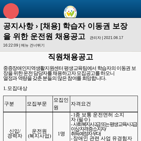
공지사항
› [채용] 학습자 이동권 보장
을 위한 운전원 채용공고
관리자 | 2021.06.17
16:22:09 |
메뉴 건너뛰기
직원채용공고
중증장애인지역생활지원센터 평생교육팀에서 학습자의 이동권 보
장을 위한 운전 담당자를 채용하고자 모집공고를 하오니
열정과 역량을 갖춘 분들의 많은 참여를 희망합니다
.
1.
모집대상
모집인
구분
모집부문
자격요건
원
- 1
종 보통 운전면허 소지
자
(
필수
)
-
사회복지사
2
급 또는 평생교육사
2
급
이상 자격증 소지자
/
신입
/
운전원
1
명
취득예정자 우대
경력자
(
복지사업
)
-
장애인 관련 사업 유경험자