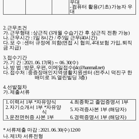
우대
-
컴퓨터 활용
(
기초
)
가능자 우
대
2.
근무조건
가
.
근무형태
:
상근직
(3
개월 수습기간 후 상근직 전환 가능
)
나
.
근무시간
: 1
일
8
시간
/
주
5
일 근무
(40
시간
)
다
.
보 수
:
센터 규정에 의함
(
면접 시 협의
, 4
대보험 가입
,
퇴직
금 지급
)
3.
접수기간
가
.
기 간
: 2021. 06. 17(
목
)
～
06. 30(
수
)
나
.
방 법
:
방문
,
우편
,
이메일접수
(j4c@hanmail.net)
다
.
접수처
:
중증장애인지역생활지원센터
(
전주시 덕진구 한
배미로
16,
열린빌딩
3
층
)
4.
선발절차
가
.
제출서류
1.
이력서
1
부
*
자유양식
4.
최종학교 졸업증명서
1
부
2.
자기소개서
1
부
*
자유양
5.
자격증사본
1
부
(
해당자
)
식
3.
운전면허증 사본
1
부
6.
경력증명서
1
부
(
해당자
)
*
서류제출 마감
: 2021. 06. 30(
수
) 12:00
나
.
제
1
차 서류전형