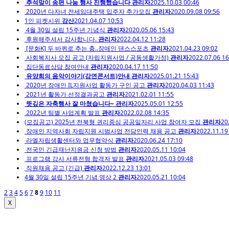
추석맞이 송편 나눔 행사 진행했습니다
관리자
2025.10.03 00:46
2020년 다자녀 전세임대주택 입주자 추가모집
관리자
2020.09.08 09:56
1인 피켓시위
강산
2021.04.07 10:53
4월 30일 설립 15주년 기념식
관리자
2020.05.06 15:43
후원해주셔서 감사합니다.
관리자
2022.04.12 11:28
[문화K] 두 바퀴로 추는 춤..장애인 댄스스포츠
관리자
2021.04.23 09:02
사회복지사 모집 공고 (자립지원사업 / 공동생활가정)
관리자
2022.07.06 16
집단동료상담 참여안내
관리자
2020.04.17 11:50
유양희의 음악이야기(강연콘서트)안내
관리자
2025.01.21 15:43
2020년 장애인 IL지원사업 활동가 구인 공고
관리자
2020.04.03 11:43
2021년 활동가 선정결과공고
관리자
2021.02.01 11:55
뜻깊은 자축행사 잘 마쳤습니다~
관리자
2025.05.01 12:55
2022년 팀별 사업계획 발표
관리자
2022.02.08 14:35
(모집공고) 2025년 전북형 권리중심 공공일자리 사업 참여자 모집
관리자
20
장애인 지역사회 자립지원 시범사업 전담인력 채용 공고
관리자
2022.11.19
라엘자립생활센터와 업무협약식
관리자
2020.06.24 17:10
전국민 긴급재난지원금 신청 방법
관리자
2020.05.11 10:04
프로그램 강사 서류전형 합격자 발표
관리자
2021.05.03 09:48
직원채용 공고 (긴급)
관리자
2022.12.23 13:01
4월 30일 설립 15주년 기념 영상 2
관리자
2020.05.21 10:04
2
3
4
5
6
7
8
9
10
11
X