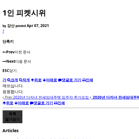
1인 피켓시위
강산
Apr 07, 2021
by
posted
?
단축키
Prev
이전 문서
Next
다음 문서
ESC
닫기
가
크게
작게
위로
아래로
댓글로 가기
인쇄
애쓰십니다.
응원합니다.
Prev
2020년 다자녀 전세임대주택 입주자 추가모집
2020년 다자녀 전세임대주
위로
아래로
댓글로 가기
인쇄
목록
열기
닫기
Articles