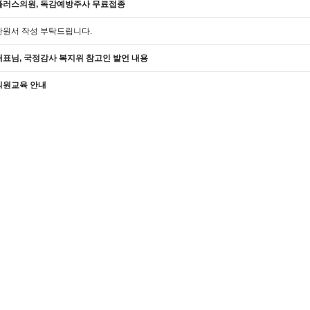
플러스의원, 독감예방주사 무료접종
탄원서 작성 부탁드립니다.
대표님, 국정감사 복지위 참고인 발언 내용
직원교육 안내
새누야학교 교사, 학습자 모집
새누야학교 관련 보도 기사(전북도민일보 게재)
'슐런' 전북대표선수 선발전 우승
Prev
1
...
2
3
4
5
6
7
8