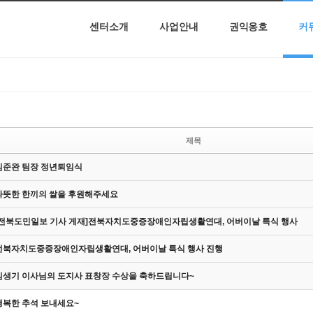
센터소개
사업안내
권익옹호
커
제목
김준완 팀장 정년퇴임식
따뜻한 한끼의 쌀을 후원해주세요
[전북도민일보 기사 게재]전북자치도중증장애인자립생활연대, 어버이날 특식 행사
전북자치도중증장애인자립생활연대, 어버이날 특식 행사 진행
김생기 이사님의 도지사 표창장 수상을 축하드립니다~
행복한 추석 보내세요~