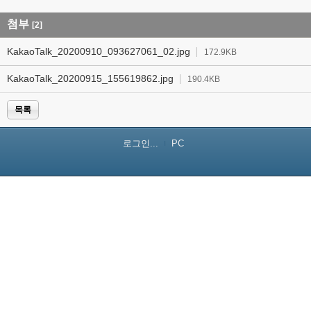
첨부
[2]
KakaoTalk_20200910_093627061_02.jpg
172.9KB
KakaoTalk_20200915_155619862.jpg
190.4KB
목록
로그인...
PC