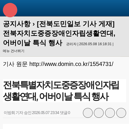
공지사항
›
[전북도민일보 기사 게재]
전북자치도중증장애인자립생활연대,
어버이날 특식 행사
관리자 | 2026.05.08 16:18:31 |
메뉴 건너뛰기
기사 원문 http://www.domin.co.kr/1554731/
전북특별자치도중증장애인자립
생활연대, 어버이날 특식 행사
이방희 기자
승인 2026.05.07 23:34
댓글 0
기
프
메
글
사
린
일
씨
공
트
보
키