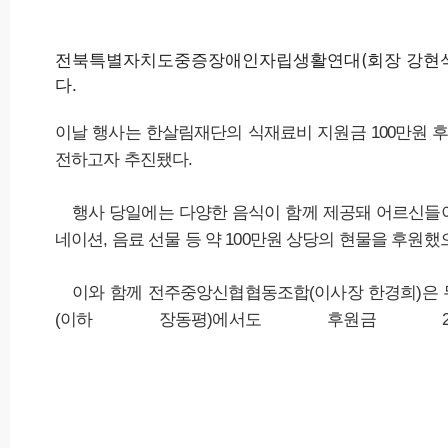
유
내
우
하
기
기
기
전북특별자치도중증장애인자립생활연대(회장 강현석)는
다.
이날 행사는 한살림재단의 식재료비 지원금 100만원 
전하고자 추진됐다.
행사 당일에는 다양한 음식이 함께 제공돼 어르신들이
네이션, 음료 선물 등 약 100만원 상당의 현물을 후원했
이와 함께 전주중앙신협협동조합(이사장 한경희)은 무
(이하 장동평)에서도 후원금 