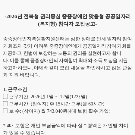
-2026
년 전북형 권리중심 중증장애인 맞춤형 공공일자리
(
복지형
)
참여자 모집공고
-
중증장애인지역생활지원센터는 심한 장애로 인해 일자리 참여
기회조차 갖기 어려운 중증
장애인에게 공공일자리 참여 기회를
제공하고
,
헌법이 보장하는 노동의 권리를 실현하고자
합니
다
.
이를 통해 중증장애인의 사회참여 확대와 소득 보장을 지원
하고자 하오니
,
아래와
같이 모집 내용을 확인하시고 많은 관심
과 지원 바랍니다
.
1.
근무조건
▢
근무기간
: 2026
년
1
월
∼
12
월
(12
개월
)
▢
근무시간
: (
참여자
)
주
15
시간 근무
(
월
60
시간
)
▢
보 수
: (
참여자
)
월
743,040
원
(4
대 보험 필수 가입
)
* 4
대 보험은 개인 부담금액에 따라 실수령액은 개인별 차이
가 있을 수 있습니다
.