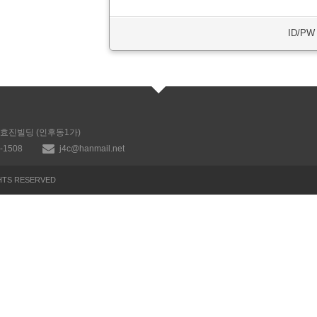
ID/P
, 효진빌딩 (인후동1가)
7-1508
j4c@hanmail.net
TS RESERVED