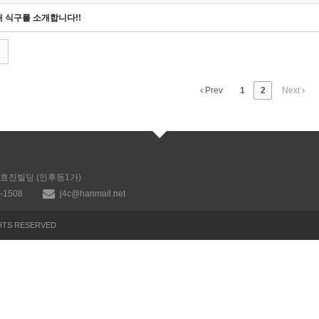
새 식구를 소개합니다!!
Prev
1
2
Next
, 효진빌딩 (인후동1가)
7-1508
j4c@hanmail.net
TS RESERVED