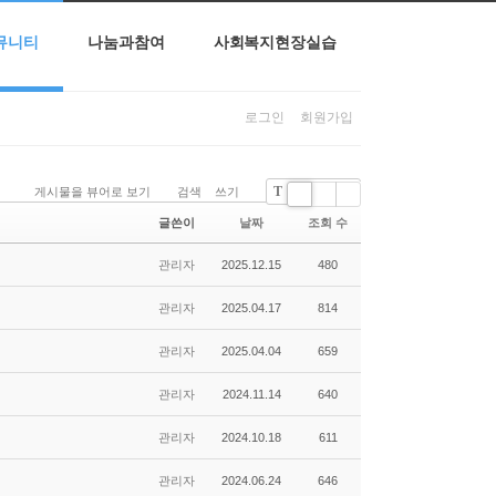
뮤니티
나눔과참여
사회복지현장실습
로그인
회원가입
T
게시물을 뷰어로 보기
검색
쓰기
기본글꼴
Li
Zi
G
글쓴이
날짜
조회 수
st
n
al
e
le
관리자
2025.12.15
480
r
y
관리자
2025.04.17
814
관리자
2025.04.04
659
관리자
2024.11.14
640
관리자
2024.10.18
611
관리자
2024.06.24
646