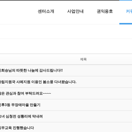
센터소개
사업안내
권익옹호
커
제목
이희승님의 따뜻한 나눔에 감사드립니다!!
자립지원국 사례지원 이용인 봄소풍 다녀왔습니다.
많은 관심과 참여 부탁드려요~~~~
인후3동 무장애마을 만들기
효녀 심청전 성황리에 막내려
직무교육 진행했습니다